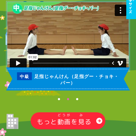
足指じゃんけん（足指グー・チョキ・
８秒ピタリdeおさんぽ（８秒×１～５
創作壁ストレッチ
中級
初級
挑戦
パー）
回）
どうが
み
もっと
動画
を
見
る